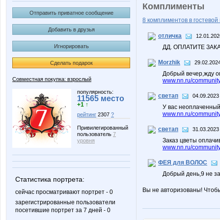
Комплименты
Отправить приватное сообщение
8 комплиментов в гостевой 
Добавить в друзья
отличка
12.01.202
Игнорировать
ДД. ОПЛАТИТЕ ЗАКА
Morzhik
29.02.2024
Сделать подарок
Добрый вечер,жду о
Совместная покупка: взрослый
www.nn.ru/community
популярность:
светап
04.09.2023
11565 место
+1 ↑
У вас неоплаченный 
www.nn.ru/community
рейтинг
2307
?
Привилегированный
светап
31.03.2023
пользователь
7
Заказ цветы оплачив
уровня
www.nn.ru/community
ФЕЯ для ВОЛОС
Добрый день,9 не з
Статистика портрета:
Вы не авторизованы! Чтоб
сейчас просматривают портрет - 0
зарегистрированные пользователи
посетившие портрет за 7 дней - 0